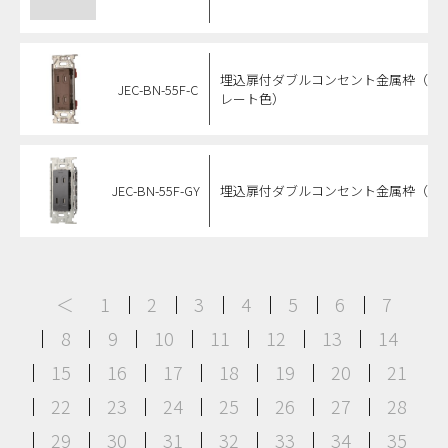
埋込扉付ダブルコンセント金属枠（チ
JEC-BN-55F-C
レート色）
JEC-BN-55F-GY
埋込扉付ダブルコンセント金属枠（GY
＜
1
2
3
4
5
6
7
8
9
10
11
12
13
14
15
16
17
18
19
20
21
22
23
24
25
26
27
28
29
30
31
32
33
34
35