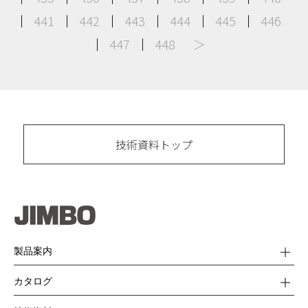
441
442
443
444
445
446
447
448
＞
前へ
次へ
技術資料トップ
製品案内
カタログ